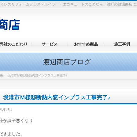
トイレのリフォームとガス・ボイラー・エコキュートのことなら、渡町の渡辺商店に
弊社のこだわり
サービス
おすすめ商品
施工事例
渡辺商店ブログ
換♪ 境港市Ｍ様邸断熱内窓インプラス工事完了♪
 境港市Ｍ様邸断熱内窓インプラス工事完了♪
10月31日
栓が調子悪くなり
だきました。