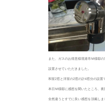
また、ガスのお得意様境港市Ｍ様邸の
設置させていただきました。
和室2窓と洋室の2窓の計4窓分の設置
本日Ｍ様邸に感想を聞いたところ、夜
全然違うとすでに良い感想を頂戴しま