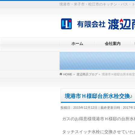
境港市・米子市・松江市のキッチン・バス・
ホーム
会社案内
HOME
»
渡辺商店ブログ
»
境港市Ｈ様邸台所水栓交
境港市Ｈ様邸台所水栓交換♪
投稿日 : 2015年12月12日
最終更新日時 : 2017年
ガスのお得意様境港市Ｈ様邸の台所水
タッチスイッチ水栓に交換させていた