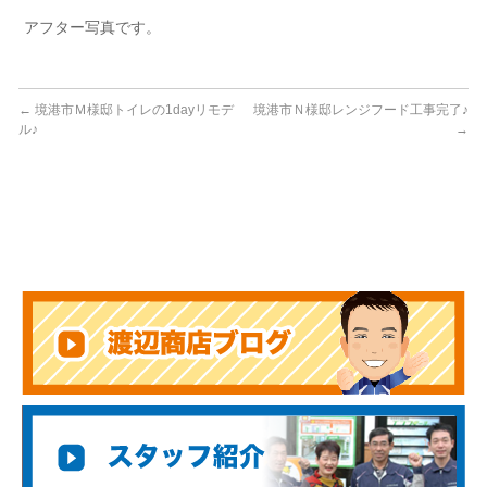
アフター写真です。
←
境港市Ｍ様邸トイレの1dayリモデ
境港市Ｎ様邸レンジフード工事完了♪
ル♪
→